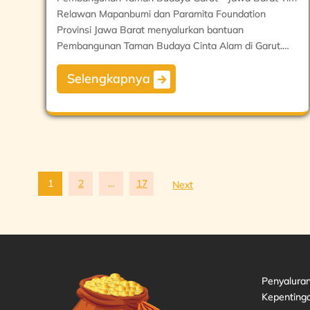
Relawan Mapanbumi dan Paramita Foundation
Provinsi Jawa Barat menyalurkan bantuan
Pembangunan Taman Budaya Cinta Alam di Garut.…
Selengkapnya
1
2
…
17
Next
Posts
pagination
Penyalura
Kepentinga