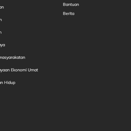
Bantuan
an
Berita
n
n
aya
emasyarakatan
yaan Ekonomi Umat
an Hidup