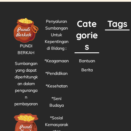
Cate
Tags
Penyaluran
Sumbangan
gorie
Untuk
Kepentingan
s
PUNDI
di Bidang :
BERKAH
*Keagamaan
Bantuan
Sumbangan
Berita
yang dapat
*Pendidikan
diperhitungk
an dalam
*Kesehatan
penguranga
n
*Seni
pembayaran
Budaya
*Sosial
Kemasyarak